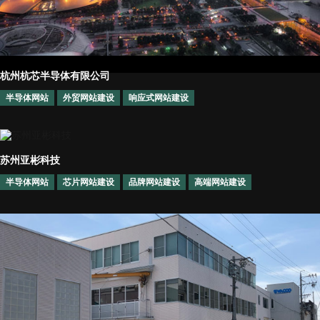
杭州杭芯半导体有限公司
半导体网站
外贸网站建设
响应式网站建设
苏州亚彬科技
半导体网站
芯片网站建设
品牌网站建设
高端网站建设