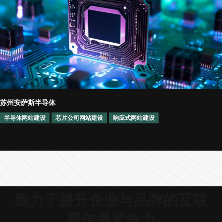
苏州安萨斯半导体
半导体网站建设
芯片公司网站建设
响应式网站建设
致力于提升企业与品牌的互联
网传播竞争力