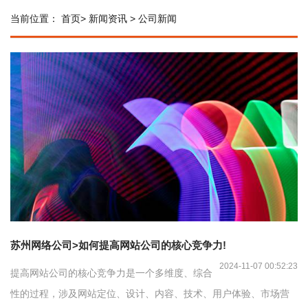
当前位置：
首页
>
新闻资讯
>
公司新闻
苏州网络公司>如何提高网站公司的核心竞争力!
2024-11-07 00:52:23
提高网站公司的核心竞争力是一个多维度、综合
性的过程，涉及网站定位、设计、内容、技术、用户体验、市场营