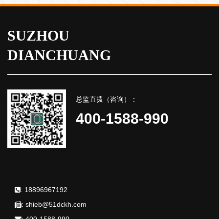
SUZHOU
DIANCHUANG
总监直拨（咨询）：
400-1588-990
:
18896967192
:
shieb@51dckh.com
:
400-1588-990