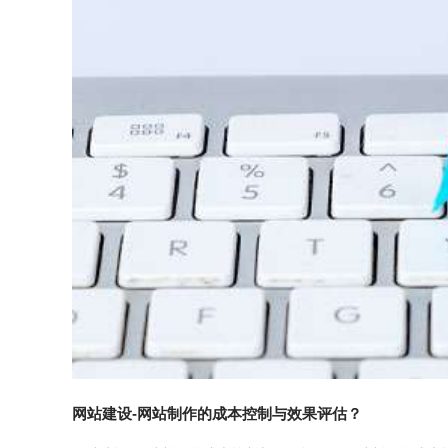
网站建设-网站制作的成本控制与效果评估？