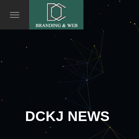
DCKJ NEWS