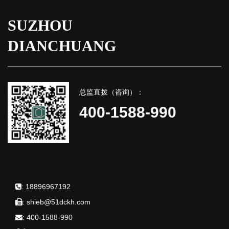
SUZHOU
DIANCHUANG
总监直拨（咨询）：
400-1588-990
:
18896967192
:
shieb@51dckh.com
:
400-1588-990