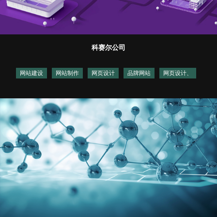
科赛尔公司
网站建设
网站制作
网页设计
品牌网站
网页设计、