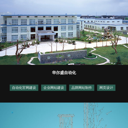
华尔盛自动化
自动化官网建设
企业网站建设
品牌网站制作
网页设计