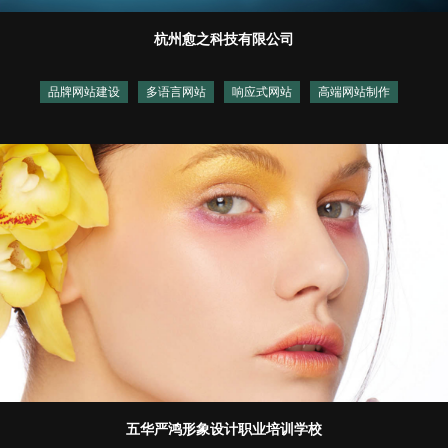
杭州愈之科技有限公司
品牌网站建设
多语言网站
响应式网站
高端网站制作
五华严鸿形象设计职业培训学校