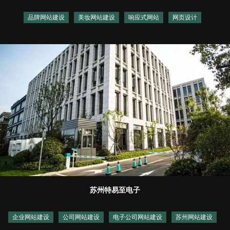
品牌网站建设
美妆网站建设
响应式网站
网页设计
苏州特易至电子
企业网站建设
公司网站建设
电子公司网站建设
苏州网站建设